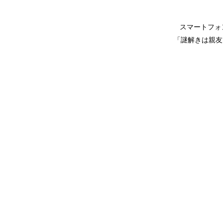
スマートフォ
「謎解きは親友と ～M