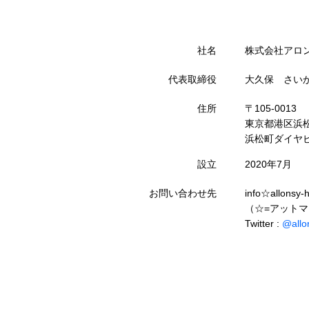
社名
株式会社アロ
代表取締役
大久保 さい
住所
〒105-0013
東京都港区浜松
浜松町ダイヤビ
設立
2020年7月
お問い合わせ先
info☆allonsy-h
（☆=アット
Twitter :
@allo