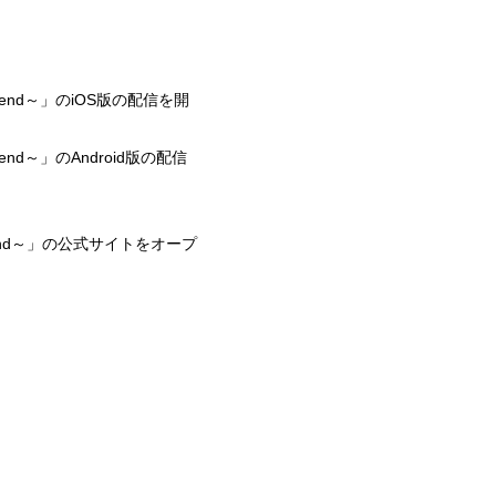
iend～」のiOS版の配信を開
nd～」のAndroid版の配信
iend～」の公式サイトをオープ