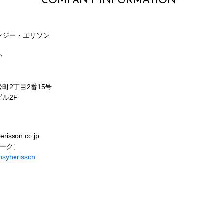
COMPANY INFORMATION
ンジー・エリソン
か
町2丁目2番15号
ル2F
erisson.co.jp
マーク）
nsyherisson